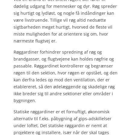
dødelig udgang for mennesker og dyr. Røg spreder
sig hurtigt og lydløst, og nogle få indåndinger kan
være livstruende. Tillige vil røg altid nedsætte
sigtbarheden meget hurtigt, hvorved de fleste vil
miste muligheden for at orientere sig om, hvor
nærmeste flugtvej er.
Røggardiner forhindrer spredning af røg og
brandgasser, og flugtvejene kan holdes røgfrie og
passable. Røggardinet kontrollerer og begrænser
røgen til den sektion, hvor røgen er opstået, og den
kan derfra ledes op mod den ventilation, der er
etablereret, så den ødelæggende og skadelige røg
ikke breder sig til andre sektioner eller områder i
bygningen.
Statiske røggardiner er et fornuftigt, økonomisk
alternativ til f.eks. påbygning af gips-adskillelser
under loftet. Det statiske røggardin er nemt at
projektere og installere, især når der skal tages