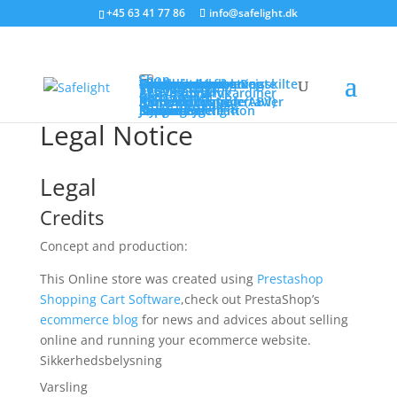
+45 63 41 77 86
info@safelight.dk
Shop
Sikkerhedsbelysning
Flugtvejsaramtur
Panikarmaturer
Centralanlæg
Dynamic Escape Route
EX armaturer
Tilbehør
Brandsikre kabler
Selvlysende flugtvejsskilte
Varsling
Talevarsling
Tonevarsling
Varslingstryk
Røg- og brandgardiner
Aktiveringstryk
Batterier
Blybatterier
NiCd / NiMh
Brandventilation (ABV)
Kompaktcentraler
Modulopbyggede tavler
Aktuatorer
Aktiveringstryk
Frostrumsanlæg
Komfortventilation
Service
Løsninger
Rådgivning
Om os
Medarbejdere
Job ved Safelight
Nyheder
Support
Legal Notice
Legal
Credits
Concept and production:
This Online store was created using
Prestashop
Shopping Cart Software
,check out PrestaShop’s
ecommerce blog
for news and advices about selling
online and running your ecommerce website.
Sikkerhedsbelysning
Varsling