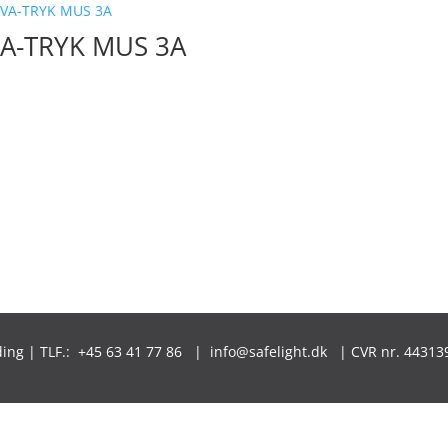
A-TRYK MUS 3A
lding | TLF.: +45 63 41 77 86 | info@safelight.dk | CVR nr.
44313