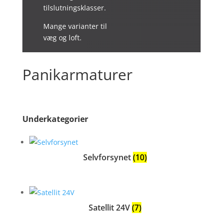
tilslutningsklasser.
Mange varianter til
væg og loft.
Panikarmaturer
Underkategorier
Selvforsynet
(10)
Satellit 24V
(7)