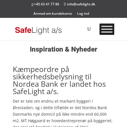
+45 63 41 77 86
info@safelight.dk
Anmod om kundekonto
Log ind
Inspiration & Nyheder
Kæmpeordre på
sikkerhedsbelysning til
Nordea Bank er landet hos
SafeLight a/s.
Der er tale om endnu et markant byggeri i
Ørestaden, og i dette tilfælde er det Nordea Bank
Danmarks nye domicil på ikke mindre end 60.000
m2. MT Højgaard er hovedentreprenør på byggeriet,