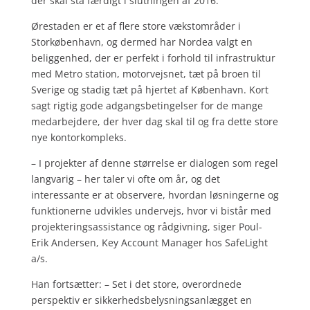
der skal stå færdigt i slutningen af 2016.
Ørestaden er et af flere store vækstområder i
Storkøbenhavn, og dermed har Nordea valgt en
beliggenhed, der er perfekt i forhold til infrastruktur
med Metro station, motorvejsnet, tæt på broen til
Sverige og stadig tæt på hjertet af København. Kort
sagt rigtig gode adgangsbetingelser for de mange
medarbejdere, der hver dag skal til og fra dette store
nye kontorkompleks.
– I projekter af denne størrelse er dialogen som regel
langvarig – her taler vi ofte om år, og det
interessante er at observere, hvordan løsningerne og
funktionerne udvikles undervejs, hvor vi bistår med
projekteringsassistance og rådgivning, siger Poul-
Erik Andersen, Key Account Manager hos SafeLight
a/s.
Han fortsætter: – Set i det store, overordnede
perspektiv er sikkerhedsbelysningsanlægget en