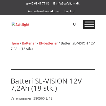
+45 63 41 77 86
info@safelight.dk
Anmod om kundekonto
Log ind
Hjem
/
Batterier
/
Blybatterier
/ Batteri SL-VISION 12V
7,2Ah (18 stk.)
Batteri SL-VISION 12V
7,2Ah (18 stk.)
Varenummer:
380560-L-18