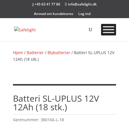
+45 63 41 77 86
info@safelight.dk
Anmod om kundekonto
Log ind
Hjem
/
Batterier
/
Blybatterier
/ Batteri SL-UPLUS 12V
12Ah (18 stk.)
Batteri SL-UPLUS 12V
12Ah (18 stk.)
Varenummer:
380166-L-18