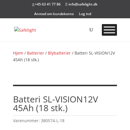
+45 63 41 77 86
info@safelight.dk
Anmod om kundekonto
Log ind
Hjem
/
Batterier
/
Blybatterier
/ Batteri SL-VISION12V
45Ah (18 stk.)
Batteri SL-VISION12V
45Ah (18 stk.)
Varenummer:
380574-L-18