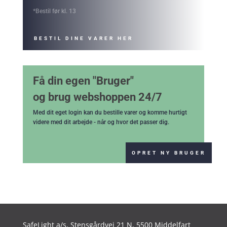
*Bestil før kl. 13
BESTIL DINE VARER HER
Få din egen "Bruger"
og brug webshoppen 24/7
Med dit eget login kan du bestille varer og komme hurtigt
videre med dit arbejde - når og hvor det passer dig.
OPRET NY BRUGER
SafeLight a/s,
Stensgårdvej 21 N, 5500 Middelfart