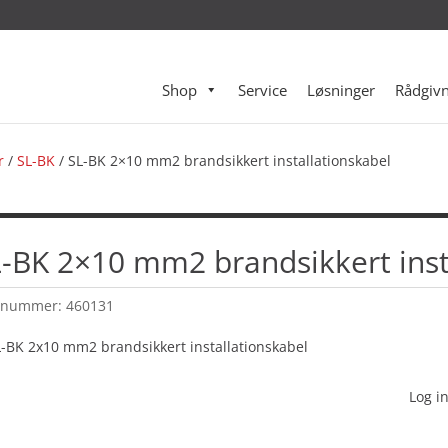
Shop
Service
Løsninger
Rådgivn
r
/
SL-BK
/ SL-BK 2×10 mm2 brandsikkert installationskabel
-BK 2×10 mm2 brandsikkert inst
enummer:
460131
Log in