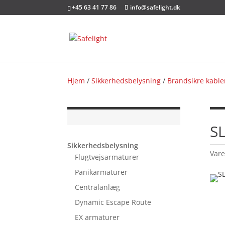
+45 63 41 77 86
info@safelight.dk
Hjem
/
Sikkerhedsbelysning
/
Brandsikre kable
SL
Sikkerhedsbelysning
Var
Flugtvejsarmaturer
Panikarmaturer
Centralanlæg
Dynamic Escape Route
EX armaturer