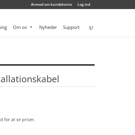
Anmod om kundekonto
Log ind
ing
Om os
Nyheder
Support
allationskabel
d for at se priser.