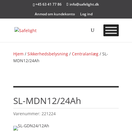
+45 63 41 77 86
info@safelight.dk
Anmod om kundekonto
Log ind
Hjem
/
Sikkerhedsbelysning
/
Centralanlæg
/ SL-
MDN12/24Ah
SL-MDN12/24Ah
Varenummer:
221224