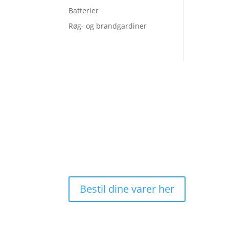
Batterier
Røg- og brandgardiner
Hurtig og nemt
Dag til dag levering*
*Bestil før kl. 13
Bestil dine varer her