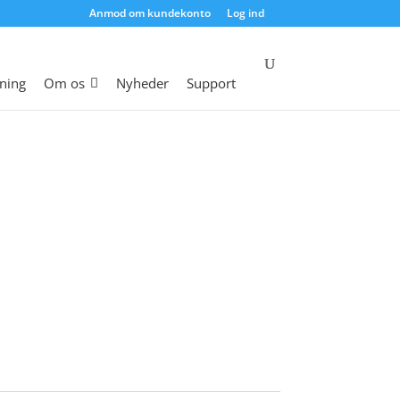
Anmod om kundekonto
Log ind
ning
Om os
Nyheder
Support