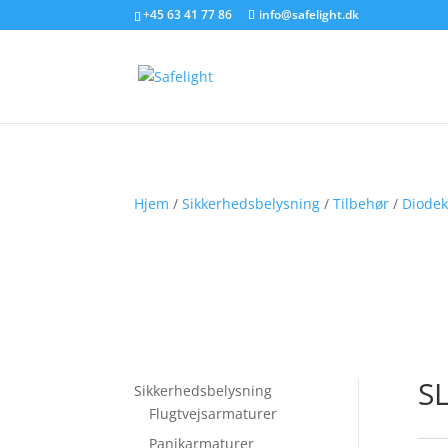
+45 63 41 77 86
info@safelight.dk
Hjem
/
Sikkerhedsbelysning
/
Tilbehør
/
Diodeki
SL
Sikkerhedsbelysning
Flugtvejsarmaturer
Panikarmaturer