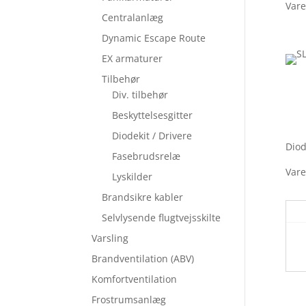
Var
Centralanlæg
Dynamic Escape Route
EX armaturer
Tilbehør
Div. tilbehør
Beskyttelsesgitter
Diodekit / Drivere
Diod
Fasebrudsrelæ
Vare
Lyskilder
Brandsikre kabler
Selvlysende flugtvejsskilte
Varsling
Brandventilation (ABV)
Komfortventilation
Frostrumsanlæg