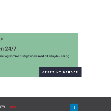
r"
en 24/7
varer og komme hurtigt videre med dit arbejde - når og
OPRET NY BRUGER
979 |
mere