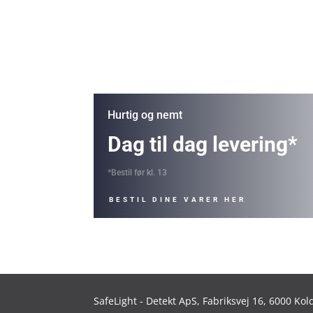
Hurtig og nemt
Dag til dag levering*
*Bestil før kl. 13
BESTIL DINE VARER HER
SafeLight - Detekt ApS,
Fabriksvej 16, 6000 Ko