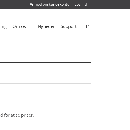
Anmod om kundekonto
Log ind
ing
Om os
Nyheder
Support
d for at se priser.