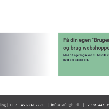
Få din egen "Bruge
og brug webshopp
Med dit eget login kan du bestille 
hvor det passer dig.
lding | TLF.: +45 63 41 77 86 | info@safelight.dk | CVR nr.
44313