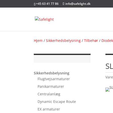
+45 63 41 77 86
info@safelight.dk
Hjem
/
Sikkerhedsbelysning
/
Tilbehør
/
Diodeki
SL
Sikkerhedsbelysning
Var
Flugtvejsarmaturer
Panikarmaturer
Centralanlæg
Dynamic Escape Route
EX armaturer