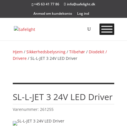
+45 63 41 77 86
info@safelight.dk
Anmod om kundekonto
Log ind
Hjem
/
Sikkerhedsbelysning
/
Tilbehør
/
Diodekit /
Drivere
/ SL-L-JET 3 24V LED Driver
SL-L-JET 3 24V LED Driver
Varenummer:
261255