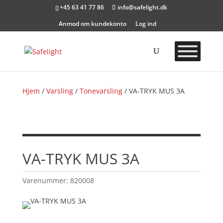
+45 63 41 77 86
info@safelight.dk
Anmod om kundekonto
Log ind
Hjem
/
Varsling
/
Tonevarsling
/ VA-TRYK MUS 3A
VA-TRYK MUS 3A
Varenummer:
820008