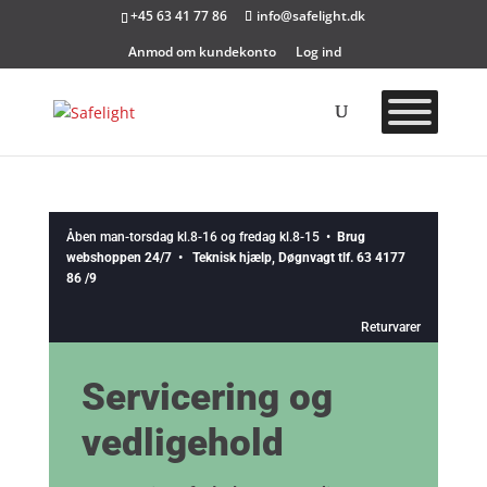
+45 63 41 77 86
info@safelight.dk
Anmod om kundekonto
Log ind
Åben man-torsdag kl.8-16 og fredag kl.8-15
•
Brug
webshoppen 24/7 • Teknisk hjælp, Døgnvagt tlf. 63 4177
86 /9
Returvarer
Servicering og
vedligehold