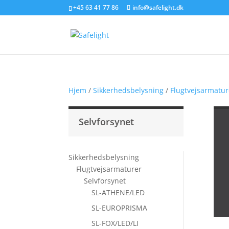
+45 63 41 77 86
info@safelight.dk
Hjem
/
Sikkerhedsbelysning
/
Flugtvejsarmatur
Selvforsynet
Sikkerhedsbelysning
Flugtvejsarmaturer
Selvforsynet
SL-ATHENE/LED
SL-EUROPRISMA
SL-FOX/LED/LI