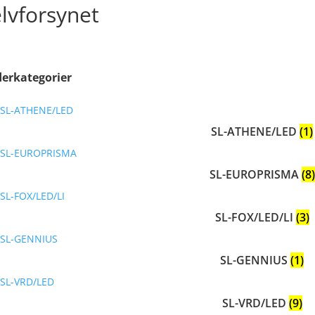
lvforsynet
erkategorier
SL-ATHENE/LED
(1)
SL-EUROPRISMA
(8)
SL-FOX/LED/LI
(3)
SL-GENNIUS
(1)
SL-VRD/LED
(9)