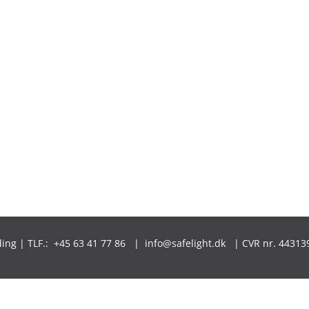
lding | TLF.: +45 63 41 77 86 | info@safelight.dk | CVR nr.
44313