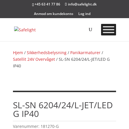
+45 63 41 77 86
info@safelight.dk
Anmod om kundekonto
Log ind
Hjem
/
Sikkerhedsbelysning
/
Panikarmaturer
/
Satellit 24V Overvåget
/ SL-SN 6204/24/L-JET/LED G
IP40
SL-SN 6204/24/L-JET/LED
G IP40
Varenummer:
181270-G