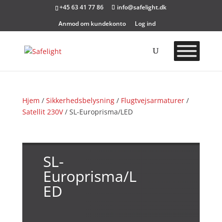
+45 63 41 77 86
info@safelight.dk
Anmod om kundekonto
Log ind
Hjem
/
Sikkerhedsbelysning
/
Flugtvejsarmaturer
/
Satellit 230V
/ SL-Europrisma/LED
SL-
Europrisma/L
ED