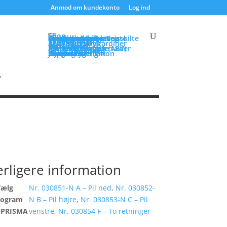
Anmod om kundekonto
Log ind
Shop
Sikkerhedsbelysning
Flugtvejsaramtur
Panikarmaturer
Centralanlæg
Dynamic Escape Route
EX armaturer
Tilbehør
Brandsikre kabler
Selvlysende flugtvejsskilte
Varsling
Talevarsling
Tonevarsling
Varslingstryk
Røg- og brandgardiner
Aktiveringstryk
Batterier
Blybatterier
NiCd / NiMh
Brandventilation (ABV)
Kompaktcentraler
Modulopbyggede tavler
Aktuatorer
Aktiveringstryk
Frostrumsanlæg
Komfortventilation
Service
Løsninger
Rådgivning
Om os
Medarbejdere
Job ved Safelight
Nyheder
Support
6
rligere information
Vælg
Nr. 030851-N A – Pil ned
,
Nr. 030852-
togram
N B – Pil højre
,
Nr. 030853-N C – Pil
PRISMA
venstre
,
Nr. 030854 F – To retninger