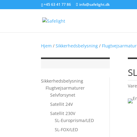
+45 63 41 77 86
info@safelight.dk
Hjem
/
Sikkerhedsbelysning
/
Flugtvejsarmatur
S
Sikkerhedsbelysning
Var
Flugtvejsarmaturer
Selvforsynet
Satellit 24V
Satellit 230V
SL-Europrisma/LED
SL-FOX/LED