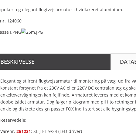
opulært og elegant flugtvejsarmatur i hvidlakeret aluminium.
nr. 124060
BESKRIVELSE
DATA
Elegant og stilrent flugtvejsarmatur til montering på væg, ud fra v
konstant forsynet fra et 230V AC eller 220V DC centralanlæg og ska
enkeltovervågningen kan fejlfinde. Armaturet leveres med et kompl
dobbeltsidet armatur. Dog følger piktogram med pil i to retninger i
enkle og diskrete design passer FOX ind i stort set alle bygningstype
Reservedele:
Varenr.
261231
: SL-J-ET 9/24 (LED-driver)