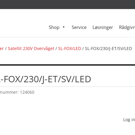
Shop
Service
Løsninger
Rådgivn
er
/
Satellit 230V Overvåget
/
SL-FOX/LED
/ SL-FOX/230/J-ET/SV/LED
L-FOX/230/J-ET/SV/LED
enummer:
124060
Log in