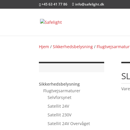
+45 63 41 77 86
info@safelight.dk
Hjem
/
Sikkerhedsbelysning
/
Flugtvejsarmatur
S
Sikkerhedsbelysning
Var
Flugtvejsarmaturer
Selvforsynet
Satellit 24V
Satellit 230V
Satellit 24V Overvåget