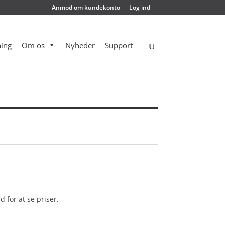
Anmod om kundekonto
Log ind
ing
Om os
Nyheder
Support
d for at se priser.