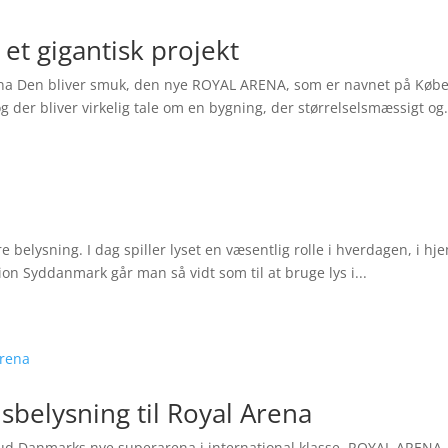
et gigantisk projekt
na Den bliver smuk, den nye ROYAL ARENA, som er navnet på Køben
 der bliver virkelig tale om en bygning, der størrelselsmæssigt og.
re belysning. I dag spiller lyset en væsentlig rolle i hverdagen, i 
ion Syddanmark går man så vidt som til at bruge lys i...
sbelysning til Royal Arena
t ud Danmarks nye superarena i international klasse, ROYAL ARENA, i