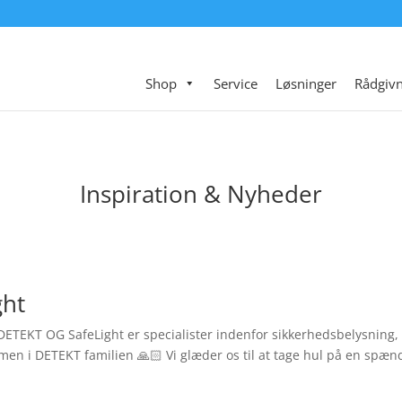
Shop
Service
Løsninger
Rådgivn
Inspiration & Nyheder
ght
EKT OG SafeLight er specialister indenfor sikkerhedsbelysning, ta
men i DETEKT familien 🙏🏻 Vi glæder os til at tage hul på en spæn