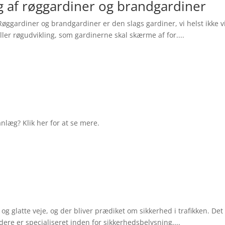
ng af røggardiner og brandgardiner
ggardiner og brandgardiner er den slags gardiner, vi helst ikke vil
eller røgudvikling, som gardinerne skal skærme af for....
 anlæg? Klik her for at se mere.
g glatte veje, og der bliver prædiket om sikkerhed i trafikken. Det 
edere er specialiseret inden for sikkerhedsbelysning,...