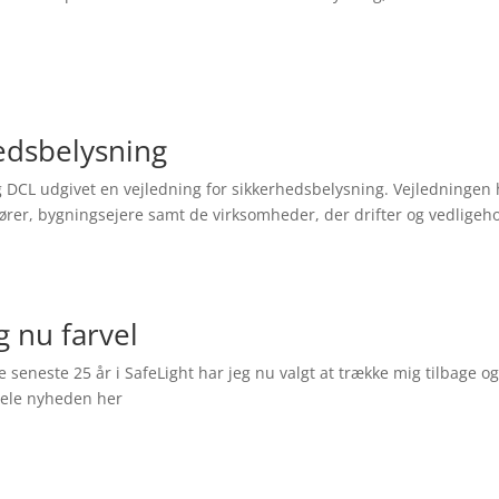
edsbelysning
CL udgivet en vejledning for sikkerhedsbelysning. Vejledningen h
ører, bygningsejere samt de virksomheder, der drifter og vedligeho
g nu farvel
seneste 25 år i SafeLight har jeg nu valgt at trække mig tilbage o
hele nyheden her