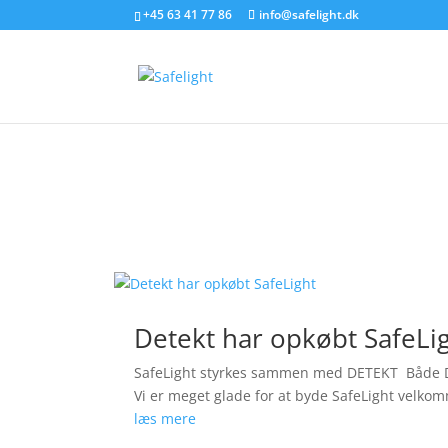
+45 63 41 77 86
info@safelight.dk
Detekt har opkøbt SafeLi
SafeLight styrkes sammen med DETEKT Både DET
Vi er meget glade for at byde SafeLight velkom
læs mere