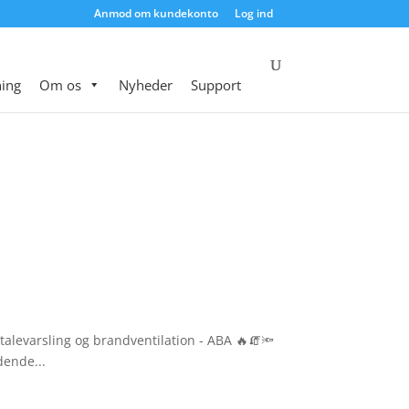
Anmod om kundekonto
Log ind
ing
Om os
Nyheder
Support
levarsling og brandventilation - ABA 🔥🧯🔦
dende...