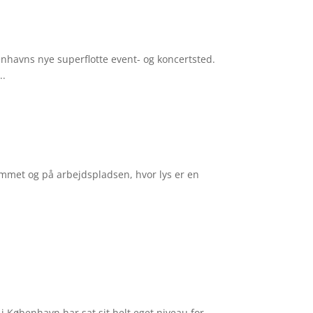
havns nye superflotte event- og koncertsted.
..
hjemmet og på arbejdspladsen, hvor lys er en
 København har sat sit helt eget niveau for,